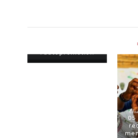
Chroniques
,
Digital
,
SeVendre
Se créer des
opportunités avec de
l’autopromotion
Chr
05
re
mem