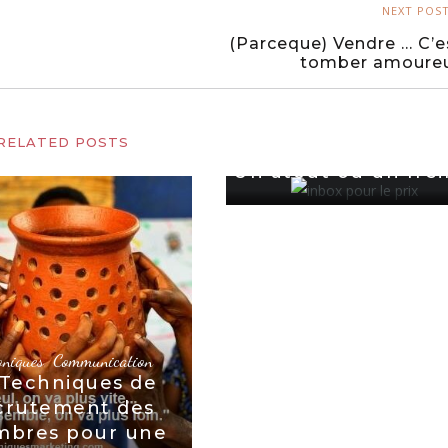
NEXT POS
(Parceque) Vendre … C’e
tomber amoure
Chroniques
,
Digital
,
Vente
RELATED POSTS
« Pour le Prix, Inbox
Un atout ou un frei
oniques
,
Communication
 Techniques de
crutement des
bres pour une