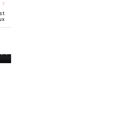
T
st
ux
 »…
n ?