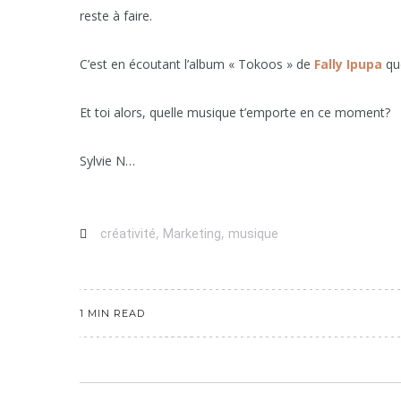
reste à faire.
C’est en écoutant l’album « Tokoos » de
Fally Ipupa
que
Et toi alors, quelle musique t’emporte en ce moment?
Sylvie N
…
,
,
créativité
Marketing
musique
1 MIN READ