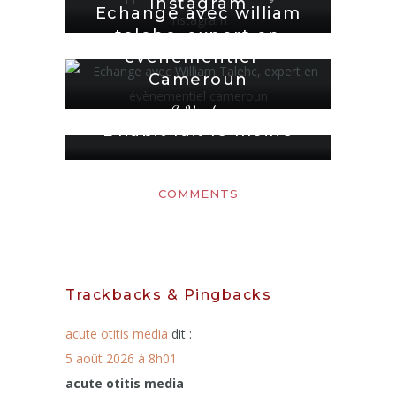
Instagram
Echange avec william
talehc, expert en
evenementiel –
Cameroun
SeVendre
L’habit fait le moine
COMMENTS
Trackbacks & Pingbacks
acute otitis media
dit :
5 août 2026 à 8h01
acute otitis media